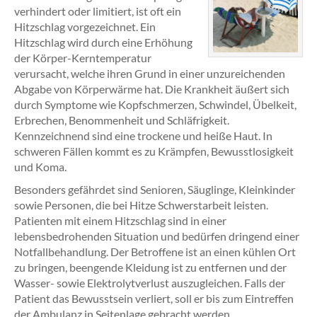
verhindert oder limitiert, ist oft ein
Hitzschlag vorgezeichnet. Ein
Hitzschlag wird durch eine Erhöhung
der Körper-Kerntemperatur
verursacht, welche ihren Grund in einer unzureichenden
Abgabe von Körperwärme hat. Die Krankheit äußert sich
durch Symptome wie Kopfschmerzen, Schwindel, Übelkeit,
Erbrechen, Benommenheit und Schläfrigkeit.
Kennzeichnend sind eine trockene und heiße Haut. In
schweren Fällen kommt es zu Krämpfen, Bewusstlosigkeit
und Koma.
Besonders gefährdet sind Senioren, Säuglinge, Kleinkinder
sowie Personen, die bei Hitze Schwerstarbeit leisten.
Patienten mit einem Hitzschlag sind in einer
lebensbedrohenden Situation und bedürfen dringend einer
Notfallbehandlung. Der Betroffene ist an einen kühlen Ort
zu bringen, beengende Kleidung ist zu entfernen und der
Wasser- sowie Elektrolytverlust auszugleichen. Falls der
Patient das Bewusstsein verliert, soll er bis zum Eintreffen
der Ambulanz in Seitenlage gebracht werden.