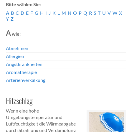
Bitte wählen Sie:
A
B
C
D
E
F
G
H
I
J
K
L
M
N
O
P
Q
R
S
T
U
V
W
X
Y
Z
A
wie:
Abnehmen
Allergien
Angstkrankheiten
Aromatherapie
Arterienverkalkung
Hitzschlag
Wenn eine hohe
Umgebungstemperatur und
Luftfeuchtigkeit die Wärmeabgabe
durch Strahlung und Verdampfung