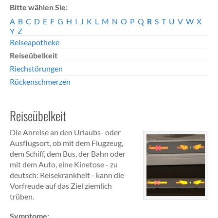
Bitte wählen Sie:
A
B
C
D
E
F
G
H
I
J
K
L
M
N
O
P
Q
R
S
T
U
V
W
X
Y
Z
Reiseapotheke
Reiseübelkeit
Riechstörungen
Rückenschmerzen
Reiseübelkeit
Die Anreise an den Urlaubs- oder
Ausflugsort, ob mit dem Flugzeug,
dem Schiff, dem Bus, der Bahn oder
mit dem Auto, eine Kinetose - zu
deutsch: Reisekrankheit - kann die
Vorfreude auf das Ziel ziemlich
trüben.
Symptome: