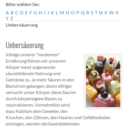
Bitte wählen Sie:
A
B
C
D
E
F
G
H
I
J
K
L
M
N
O
P
Q
R
S
T
U
V
W
X
Y
Z
Uebersäuerung
Uebersäuerung
Infolge unserer "modernen"
Ernährung führen wir unserem
Körper meist sogenannte
säurebildende Nahrung und
Getränke zu. Je mehr Säuren in den
Blutstrom gelangen, desto eifriger
versucht unser Körper, diese Säuren
durch körpereigene Basen zu
neutralisieren. Vornehmlich wird
dazu Kalzium dem Gewebe, den
Knochen, den Zähnen, den Haaren und Gefäßwänden
entzogen, werden die basenbildenden