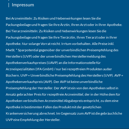
Impressum
Bei Arzneimitteln: Zu Risiken und Nebenwirkungen lesen Sie die
Packungsbeilage und fragen Sie Ihre Ärztin, Ihren Arzt oder in Ihrer Apotheke.
Bei Tierarzneimitteln: Zu Risiken und Nebenwirkungen lesen Sie die
Packungsbeilage und fragen Sie Ihre Tierärztin, Ihren Tierarzt oder in Ihrer
Apotheke. Nur solange Vorrat reicht. Irrtum vorbehalten. Alle Preise inkl.
MwSt. * Sparpotential gegenüber der unverbindlichen Preisempfehlung des
Herstellers (UVP) oder der unverbindlichen Herstellermeldung des
Apothekenverkaufspreises (UAVP) an die Informationsstelle für
Arzneispezialitäten (IFA GmbH) / nur bei rezeptfreien Produkten außer
Büchern. UVP = Unverbindliche Preisempfehlung des Herstellers (UVP). AVP =
Apothekenverkaufspreis (AVP). Der AVP ist keine unverbindliche
Preisempfehlung der Hersteller. Der AVP ist ein von den Apotheken selbst in
Ansatz gebrachter Preis für rezeptfreie Arzneimittel, der in der Höhe dem für
Apotheken verbindlichen Arzneimittel Abgabepreis entspricht, zu dem eine
Apotheke in bestimmten Fällen das Produkt mit der gesetzlichen
Krankenversicherung abrechnet. Im Gegensatz zum AVP ist die gebräuchliche
UVP eine Empfehlung der Hersteller.