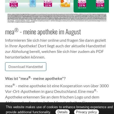
®
mea
- meine apotheke im August
Informieren Sie sich hier online und fragen Sie dann gezielt
in Ihrer Apotheke! Dort liegt auch der aktuelle Handzettel
zur Abholung bereit, welchen Sie sich hier zudem als PDF
herunterladen können.
Download Handzettel
®
Was ist "mea
- meine apotheke"?
®
mea
- meine apotheke ist eine Kooperation von über 3000
®
Vor-Ort-Apotheken in ganz Deutschland. Eine mea
-
Apotheke erkennen Sie an dem frischen Logo und dem
Aktionsschaufenster. Jeden Monat erhalten Sie unseren
This website makes use of cookies to enhance browsing experience and
aktuellen Handzettel mit Angeboten.
provide additional functionality.
Details
Privacy policy