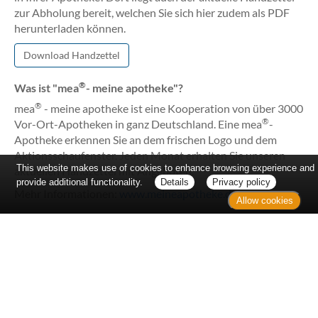
zur Abholung bereit, welchen Sie sich hier zudem als PDF
herunterladen können.
Download Handzettel
®
Was ist "mea
- meine apotheke"?
®
mea
- meine apotheke ist eine Kooperation von über 3000
®
Vor-Ort-Apotheken in ganz Deutschland. Eine mea
-
Apotheke erkennen Sie an dem frischen Logo und dem
Aktionsschaufenster. Jeden Monat erhalten Sie unseren
This website makes use of cookies to enhance browsing experience and
aktuellen Handzettel mit Angeboten.
provide additional functionality.
Details
Privacy policy
Mehr Informationen:
www.meineapotheke.de
Allow cookies
Home
Kontakt
Sitemap
Datenschutz
Verbraucherrechte