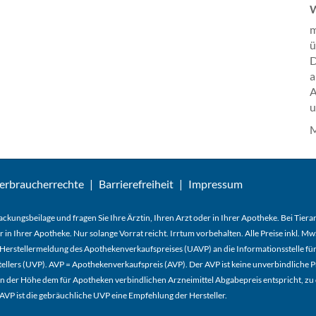
W
ü
D
a
A
u
M
erbraucherrechte
Barrierefreiheit
Impressum
ckungsbeilage und fragen Sie Ihre Ärztin, Ihren Arzt oder in Ihrer Apotheke. Bei Tier
r in Ihrer Apotheke. Nur solange Vorrat reicht. Irrtum vorbehalten. Alle Preise inkl. 
Herstellermeldung des Apothekenverkaufspreises (UAVP) an die Informationsstelle für
lers (UVP). AVP = Apothekenverkaufspreis (AVP). Der AVP ist keine unverbindliche Pr
der in der Höhe dem für Apotheken verbindlichen Arzneimittel Abgabepreis entspricht, z
VP ist die gebräuchliche UVP eine Empfehlung der Hersteller.