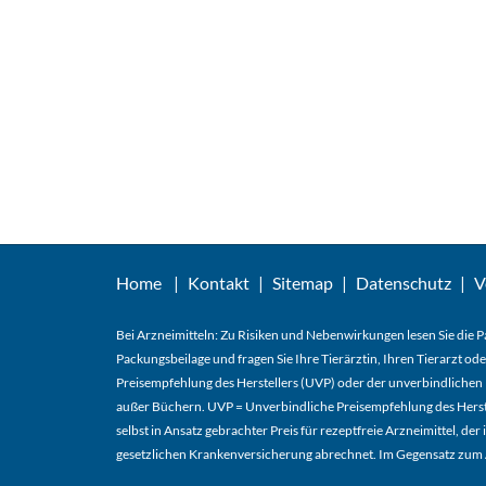
Home
Kontakt
Sitemap
Datenschutz
V
Bei Arzneimitteln: Zu Risiken und Nebenwirkungen lesen Sie die Pa
Packungsbeilage und fragen Sie Ihre Tierärztin, Ihren Tierarzt ode
Preisempfehlung des Herstellers (UVP) oder der unverbindlichen 
außer Büchern. UVP = Unverbindliche Preisempfehlung des Herstel
selbst in Ansatz gebrachter Preis für rezeptfreie Arzneimittel, 
gesetzlichen Krankenversicherung abrechnet. Im Gegensatz zum A