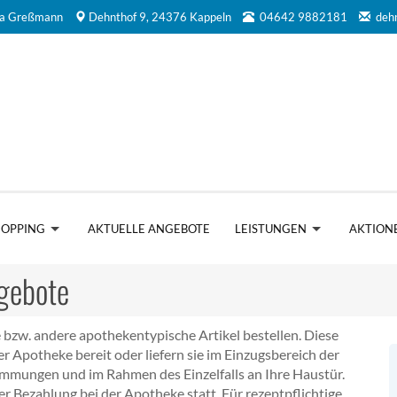
na Greßmann
Dehnthof 9, 24376 Kappeln
04642 9882181
deh
HOPPING
AKTUELLE ANGEBOTE
LEISTUNGEN
AKTION
gebote
 bzw. andere apothekentypische Artikel bestellen. Diese
er Apotheke bereit oder liefern sie im Einzugsbereich der
immungen und im Rahmen des Einzelfalls an Ihre Haustür.
der Bezahlung bei der Apotheke statt. Für rezeptpflichtige