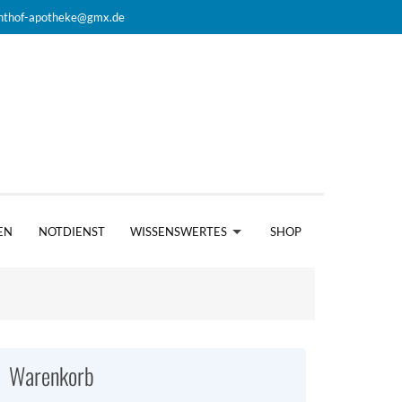
nthof-apotheke@gmx.de
EN
NOTDIENST
WISSENSWERTES
SHOP
Warenkorb