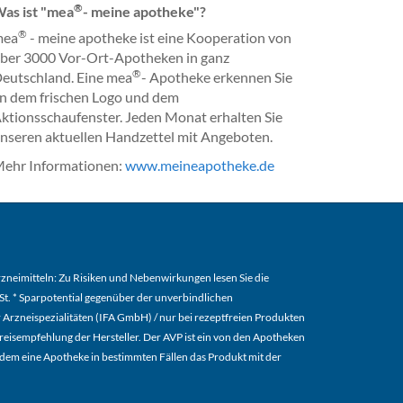
®
as ist "mea
- meine apotheke"?
®
mea
- meine apotheke ist eine Kooperation von
ber 3000 Vor-Ort-Apotheken in ganz
®
eutschland. Eine mea
- Apotheke erkennen Sie
n dem frischen Logo und dem
ktionsschaufenster. Jeden Monat erhalten Sie
nseren aktuellen Handzettel mit Angeboten.
ehr Informationen:
www.meineapotheke.de
arzneimitteln: Zu Risiken und Nebenwirkungen lesen Sie die
MwSt. * Sparpotential gegenüber der unverbindlichen
 Arzneispezialitäten (IFA GmbH) / nur bei rezeptfreien Produkten
eisempfehlung der Hersteller. Der AVP ist ein von den Apotheken
u dem eine Apotheke in bestimmten Fällen das Produkt mit der